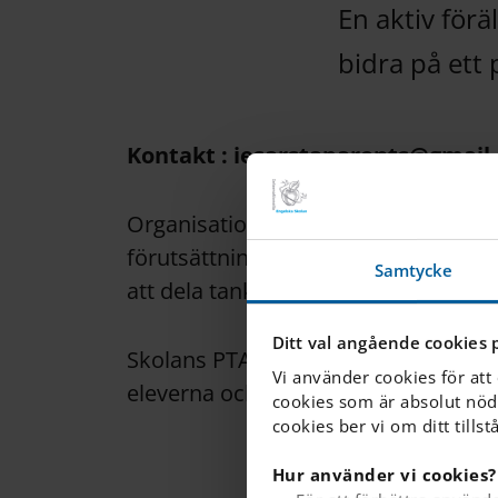
En aktiv för
bidra på ett p
Kontakt : iesarstaparents@gmail
Organisationen samarbetar med klass
förutsättningarna för att utvecklas 
Samtycke
att dela tankar och diskutera hur sk
Ditt val angående cookies 
Skolans PTA arrangerar också events s
Vi använder cookies för att
eleverna och resor. Om du är intres
cookies som är absolut nöd
cookies ber vi om ditt tillst
Hur använder vi cookies?