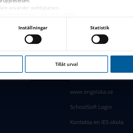
arupplevelsen.
ndare använder webbplatsen.
 marknadsförings- och reklamsyfte.
nnonser på andra webbplatser baserat på dina intressen.
Inställningar
Statistik
are är inloggad eller inte.
nbäddat innehåll från tredjepartsleverantörer som Google, Fa
år skola
PTA - Föräldraförening
nna webbplats hanterar dina personuppgifter
här
.
Tillåt urval
LÄNKAR
www.engelska.se
SchoolSoft Login
Kontakta en IES-skola