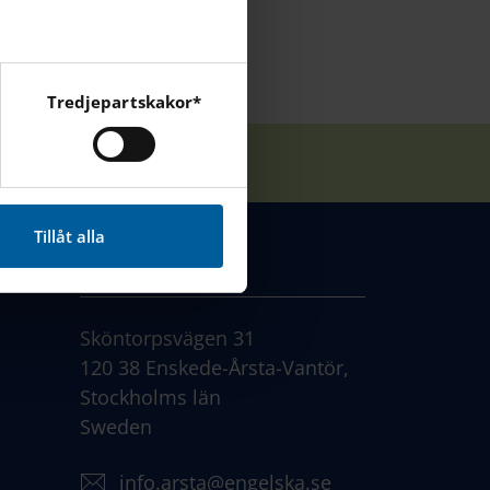
Tredjepartskakor*
cebook, Instagram och
Tillåt alla
KONTAKT
Sköntorpsvägen 31
120 38 Enskede-Årsta-Vantör,
Stockholms län
Sweden
info.arsta@engelska.se