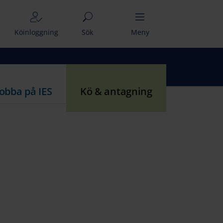
Köinloggning
Sök
Meny
Jobba på IES
Kö & antagning