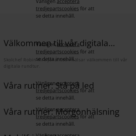
Vänligen
acceptera
tredjepartscookies
för att
se detta innehåll.
Välkommen till vår digitala
Vänligen
acceptera
tredjepartscookies
för att
rundtur
se detta innehåll.
Skolchef Robin Kirk Johansson hälsar välkommen till vår
digitala rundtur.
Våra rutiner: Stå på led
Vänligen
acceptera
tredjepartscookies
för att
se detta innehåll.
Våra rutiner: Morgonhälsning
Vänligen
acceptera
tredjepartscookies
för att
se detta innehåll.
Vänligen
acceptera