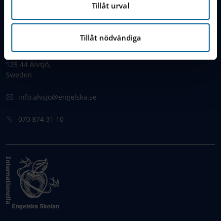
Tillåt urval
KONTAKT
Tillåt nödvändiga
Armborstvägen 1
125 44 Älvsjö,
Sweden
info.alvsjo@engelska.se
070 874 31 10