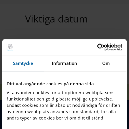
Viktiga datum
Samtycke
Information
Om
Ditt val angående cookies på denna sida
Hem
Våra skolor
Älvsjö
Viktiga datum
Vi använder cookies för att optimera webbplatsens
funktionalitet och ge dig bästa möjliga upplevelse.
Endast cookies som är absolut nödvändiga för driften
av denna webbplats används som standard, för alla
MENY
andra typer av cookies ber vi om ditt tillstånd.