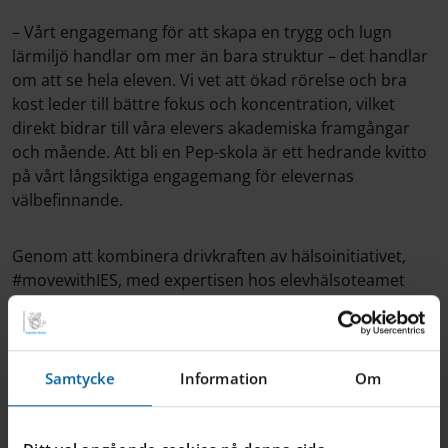
– Vårt engagemang för att skapa en trygg och lugn
lärmiljö handlar om mer än bara struktur – det handlar
om att se hela eleven. Vi vet att ökad rörelse och bra
kost leder till bättre fokus och koncentration, vilket
direkt bidrar till våra elevers akademiska framgångar
och mående. Att bli en Pep-skola är ett hedrande kvitto
på vårt långsiktiga engagemang för elevernas
välbefinnande.
Genom att kombinera drivkraften av hälsoinitiativet,
#movewithIES, med expertisen hos elevhälsoteamet
och ledningens strategiska stöd, har IES Östersund visat
att elevhälsa är en integrerad del av skolans
systematiska kvalitetsarbete.
Samtycke
Information
Om
– Jag är oerhört stolt över vår personal och våra elever
som genom sitt engagemang och deltagande har gjort