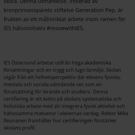
skola. Denna utmärkelse, initierad av
kronprinsessparets stiftelse Generation Pep, är
frukten av ett målinriktat arbete inom ramen för
IES hälsoinitiativ #movewithIES.
IES Östersund arbetar utifrån höga akademiska
förväntningar och en trygg och lugn lärmiljö. Skolan
utgår från ett helhetsperspektiv där elevens fysiska,
mentala och sociala välmående ses som en
förutsättning för lärande och studiero. Denna
certifiering är ett kvitto på skolans systematiska och
holistiska arbete med att integrera fysisk aktivitet och
hälsosamma matvanor i elevernas vardag. Rektor Mika
Reunanen framhåller hur certifieringen förstärker
skolans profil: