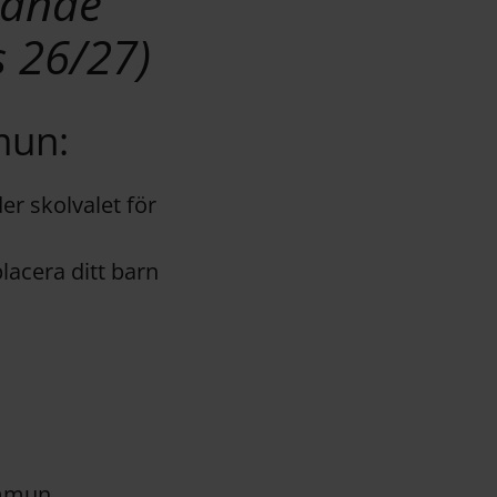
dande
s 26/27)
mun:
er skolvalet för
lacera ditt barn
ommun.