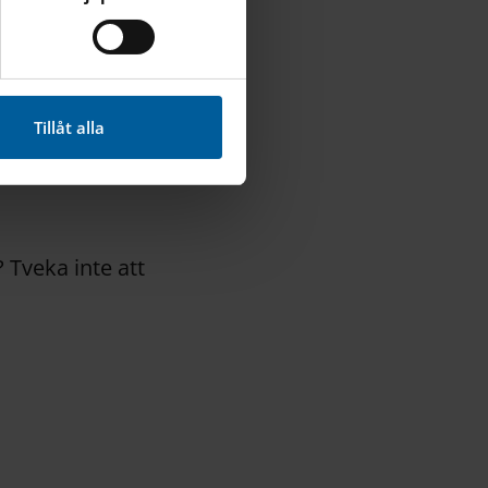
cebook, Instagram och
 åtgärd krävs
Tillåt alla
 Tveka inte att