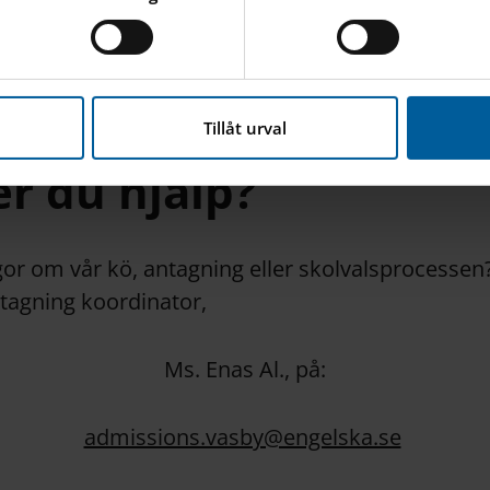
nbäddat innehåll från tredjepartsleverantörer som Google, Fa
s Väsby erbjuder inte årskurs 6 via skolval. Ingen
nna webbplats hanterar dina personuppgifter
här
.
nuvarande elever i årskurs 6.
Tillåt urval
r du hjälp?
ågor om vår kö, antagning eller skolvalsprocessen?
tagning koordinator,
Ms. Enas Al., på:
admissions.vasby@engelska.se