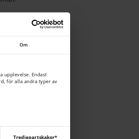
Om
ommunens
ga upplevelse. Endast
, för alla andra typer av
rävs.
Tredjepartskakor*