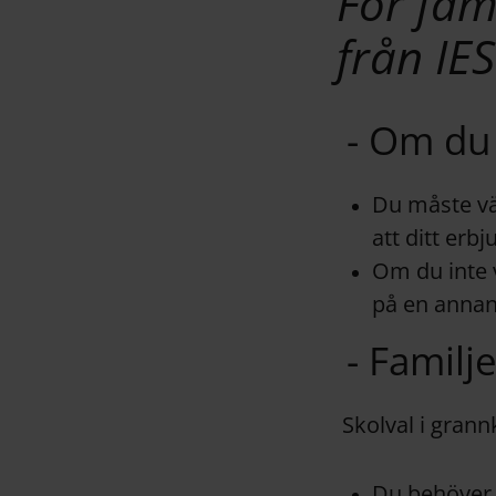
För fam
från IE
- Om du
Du måste vä
att ditt erb
Om du inte 
på en annan
- Familj
Skolval i gran
Du behöver 