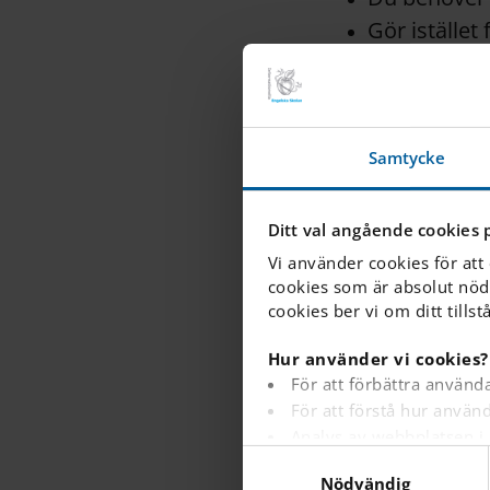
Gör istället 
Kontakt
Kontakta
Bekräfta
Samtycke
Detta säkerstäl
process.
Ditt val angående cookies 
Vi använder cookies för att
Om du 
cookies som är absolut nöd
cookies ber vi om ditt tillst
erbjud
Hur använder vi cookies?
För att förbättra använd
För att förstå hur anvä
Din köplats 
Analys av webbplatsen i
Du behöver i
S
För att tillhandahålla a
Nödvändig
a
För att spåra om en besök