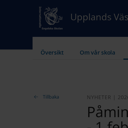
Upplands Vä
Översikt
Om vår skola
Tillbaka
NYHETER | 202
Påminn
- 1 fe