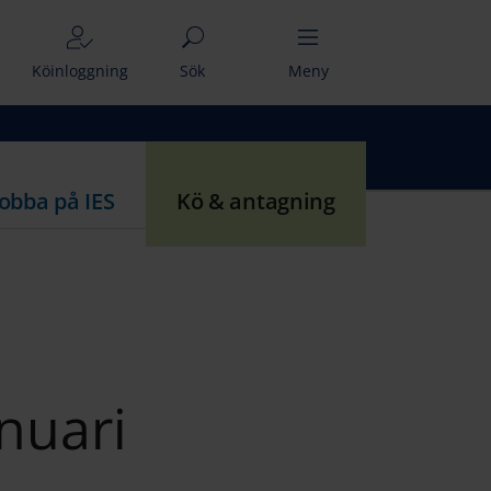
Köinloggning
Sök
Meny
Jobba på IES
Kö & antagning
nuari