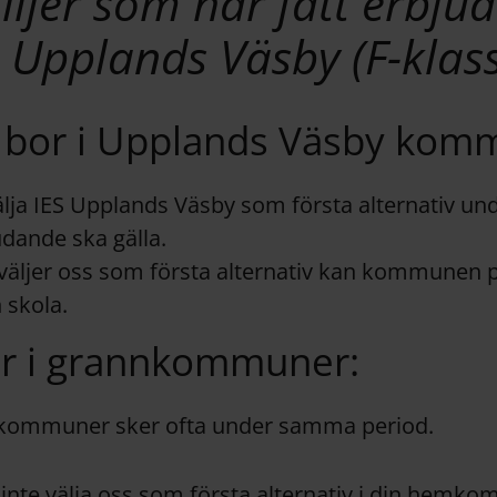
iljer som har fått erbju
S Upplands Väsby (F-klas
 bor i Upplands Väsby kom
lja IES Upplands Väsby som första alternativ und
judande ska gälla.
väljer oss som första alternativ kan kommunen p
 skola.
er i grannkommuner:
nkommuner sker ofta under samma period.
inte välja oss som första alternativ i din hemk