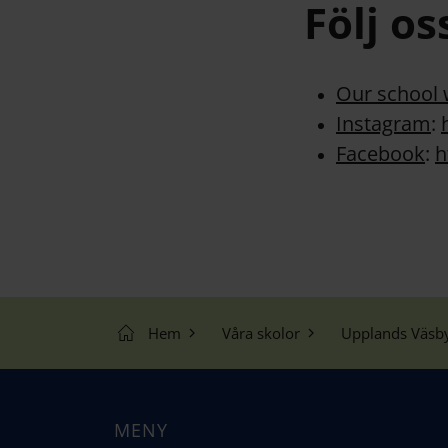
Följ os
Our school 
Instagram
:
Facebook
:
h
Hem
Våra skolor
Upplands Väsb
MENY