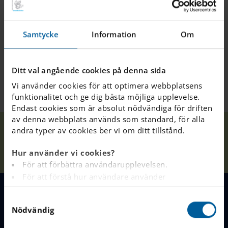
om du godkänner vår uppdaterade integritetspolicy.
Läs mer:
Besök
engelska.se/sv/borja-i-var-
Samtycke
Information
Om
skola/schoolsoftmedbankid/
där du också finner svar på
vanliga frågor.
Ditt val angående cookies på denna sida
Vi använder cookies för att optimera webbplatsens
funktionalitet och ge dig bästa möjliga upplevelse.
Endast cookies som är absolut nödvändiga för driften
av denna webbplats används som standard, för alla
E-
andra typer av cookies ber vi om ditt tillstånd.
Våra
Upplands
postmeddelande
Hem
Nyheter
skolor
Väsby
kring
Hur använder vi cookies?
köuppgradering
För att förbättra användarupplevelsen.
För att förstå hur användare använder
webbplatsen.
S
Analys av webbplatsen i marknadsförings- och
MENY
Nödvändig
a
reklamsyfte.
m
För att tillhandahålla annonser på andra