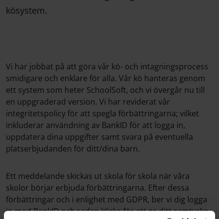
kösystem.
Vi har jobbat på att göra vår kö- och intagningsprocess
smidigare och enklare för alla. Vår kö hanteras genom
ett system som heter SchoolSoft, och vi övergår nu till
en uppgraderad version. Vi har reviderat vår
integritetspolicy för att spegla förbättringarna; vilket
inkluderar användning av BankID för att logga in,
uppdatera dina uppgifter samt svara på eventuella
platserbjudanden för ditt/dina barn.
Ett meddelande skickas ut skola för skola när våra
skolor börjar erbjuda förbättringarna. Efter dessa
förbättringar och i enlighet med GDPR, ber vi dig logga
in med BankID och sedan klicka för att ge ditt samtycke