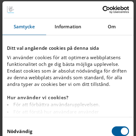
nå sitt mål!
Framöver har vi flera viktiga evenemang att se
Samtycke
Information
Om
fram emot:
Ditt val angående cookies på denna sida
Världsbokdagen – 23 april
Vi använder cookies för att optimera webbplatsens
Eleverna uppmuntras att klä ut sig till sin
funktionalitet och ge dig bästa möjliga upplevelse.
favoritbokkaraktär, och det kommer att hållas
Endast cookies som är absolut nödvändiga för driften
relaterade aktiviteter under hela dagen. Titta
av denna webbplats används som standard, för alla
andra typer av cookies ber vi om ditt tillstånd.
gärna in på biblioteket och fråga Ms Yap hur du
kan delta, eller prata med din mentor.
Hur använder vi cookies?
För att förbättra användarupplevelsen.
För att förstå hur användare använder
Academic Showcase & Vårmarknad – 21 maj kl.
webbplatsen.
16:30–19:00
S
Analys av webbplatsen i marknadsförings- och
Denna spännande dag kommer att visa upp
Nödvändig
a
reklamsyfte.