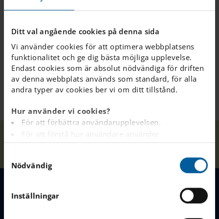
Är det möjligt för
elever att pröva att
Ditt val angående cookies på denna sida
gå på skolan för att
Vi använder cookies för att optimera webbplatsens
se om de gillar den?
funktionalitet och ge dig bästa möjliga upplevelse.
Endast cookies som är absolut nödvändiga för driften
av denna webbplats används som standard, för alla
andra typer av cookies ber vi om ditt tillstånd.
Hur använder vi cookies?
För att förbättra användarupplevelsen.
Vanliga
Innan
För att förstå hur användare använder
Våra
Hem
Östersund
Frågor &
barnet
webbplatsen.
skolor
Kontakt
börjar på IES
S
Analys av webbplatsen i marknadsförings- och
Nödvändig
a
reklamsyfte.
m
För att tillhandahålla annonser på andra
t
webbplatser baserat på dina intressen.
Inställningar
MENY
y
För att spåra om en besökare är inloggad eller inte.
c
För att tillhandahålla inbäddat innehåll från