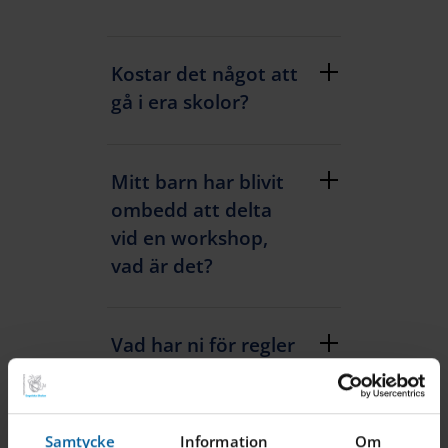
Kostar det något att
gå i era skolor?
Mitt barn har blivit
ombedd att delta
vid en workshop,
vad är det?
Vad har ni för regler
för besökare till
skolan?
Samtycke
Information
Om