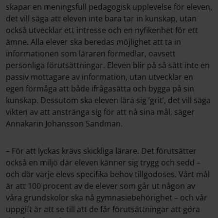
skapar en meningsfull pedagogisk upplevelse för eleven,
det vill säga att eleven inte bara tar in kunskap, utan
också utvecklar ett intresse och en nyfikenhet för ett
ämne. Alla elever ska beredas möjlighet att ta in
informationen som läraren förmedlar, oavsett
personliga förutsättningar. Eleven blir på så sätt inte en
passiv mottagare av information, utan utvecklar en
egen förmåga att både ifrågasätta och bygga på sin
kunskap. Dessutom ska eleven lära sig ’grit’, det vill säga
vikten av att anstränga sig för att nå sina mål, säger
Annakarin Johansson Sandman.
– För att lyckas krävs skickliga lärare. Det förutsätter
också en miljö där eleven känner sig trygg och sedd –
och där varje elevs specifika behov tillgodoses. Vårt mål
är att 100 procent av de elever som går ut någon av
våra grundskolor ska nå gymnasiebehörighet – och vår
uppgift är att se till att de får förutsättningar att göra