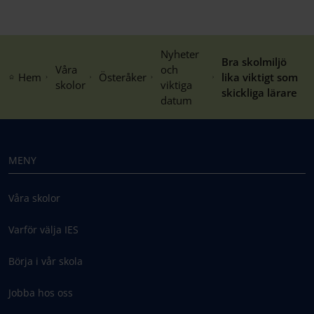
Nyheter
Bra skolmiljö
Våra
och
Hem
Österåker
lika viktigt som
skolor
viktiga
skickliga lärare
datum
MENY
Våra skolor
Varför välja IES
Börja i vår skola
Jobba hos oss