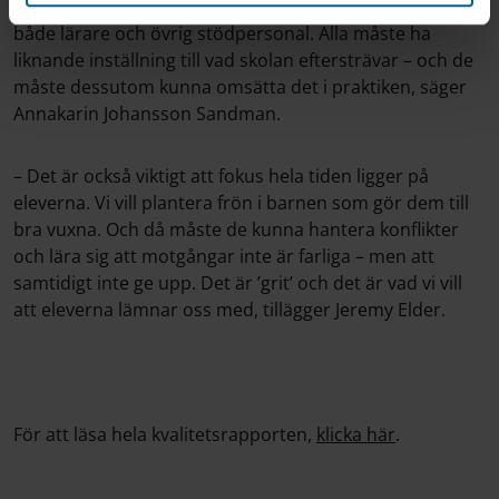
sätter kulturen. Vi måste rekrytera rätt personer som
både lärare och övrig stödpersonal. Alla måste ha
liknande inställning till vad skolan eftersträvar – och de
måste dessutom kunna omsätta det i praktiken, säger
Annakarin Johansson Sandman.
– Det är också viktigt att fokus hela tiden ligger på
eleverna. Vi vill plantera frön i barnen som gör dem till
bra vuxna. Och då måste de kunna hantera konflikter
och lära sig att motgångar inte är farliga – men att
samtidigt inte ge upp. Det är ’grit’ och det är vad vi vill
att eleverna lämnar oss med, tillägger Jeremy Elder.
För att läsa hela kvalitetsrapporten,
klicka här
.