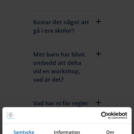
Kostar det något att
gå i era skolor?
Mitt barn har blivit
ombedd att delta
vid en workshop,
vad är det?
Vad har ni för regler
för besökare till
skolan?
Samtycke
Information
Om