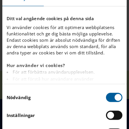
Är det möjligt för
elever att pröva att
Ditt val angående cookies på denna sida
gå på skolan för att
Vi använder cookies för att optimera webbplatsens
se om de gillar den?
funktionalitet och ge dig bästa möjliga upplevelse.
Endast cookies som är absolut nödvändiga för driften
av denna webbplats används som standard, för alla
andra typer av cookies ber vi om ditt tillstånd.
Hur använder vi cookies?
För att förbättra användarupplevelsen.
Vanliga
För att förstå hur användare använder
Våra
Innan barnet
Hem
Lund
Frågor &
webbplatsen.
skolor
börjar på IES
Kontakt
S
Analys av webbplatsen i marknadsförings- och
Nödvändig
a
reklamsyfte.
m
För att tillhandahålla annonser på andra
t
webbplatser baserat på dina intressen.
Inställningar
MENY
y
För att spåra om en besökare är inloggad eller inte.
c
För att tillhandahålla inbäddat innehåll från