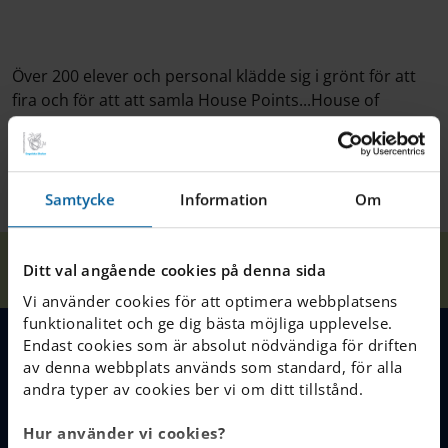
Över 200 elever och personal klädde sig i grönt för att
fira och för att att samla House Points...House of
Spartans vann! Grattis till alla spartaner!
Samtycke
Information
Om
Våra
Sankt Patriks
Hem
Lund
Nyheter
Ditt val angående cookies på denna sida
skolor
dag
Vi använder cookies för att optimera webbplatsens
funktionalitet och ge dig bästa möjliga upplevelse.
Endast cookies som är absolut nödvändiga för driften
av denna webbplats används som standard, för alla
MENY
andra typer av cookies ber vi om ditt tillstånd.
Våra skolor
Hur använder vi cookies?