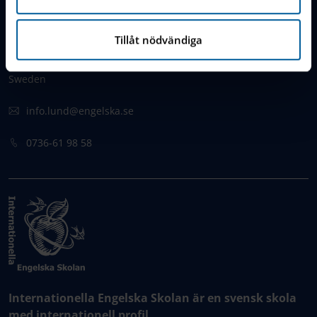
KONTAKT
Tillåt nödvändiga
Sankt Lars Väg 90
222 70 Lund,
Sweden
info.lund@engelska.se
0736-61 98 58
Internationella Engelska Skolan är en svensk skola
med internationell profil.