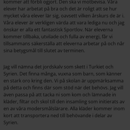
kommer att förbli ogjort. Den ska vi motbevisa. Våra
elever har arbetat på bra och det är roligt att se hur
mycket våra elever lär sig, oavsett vilken årskurs de är i.
Våra elever är verkligen värda att vara lediga nu och jag
önskar er alla ett fantastisk Sportlov. När eleverna
kommer tillbaka, utvilade och fulla av energi, får vi
tillsammans säkerställa att eleverna arbetar på och når
sina betygsmål till slutet av terminen.
Jag vill nämna det jordskalv som skett i Turkiet och
Syrien. Det finna många, vuxna som barn, som känner
en stark oro kring den. Vi på skolan är uppmärksamma
på detta och finns där som stöd när det behövs. Jag vill
även passa på att tacka ni som kom och lämnade in
kläder, filtar och skol till den insamling som initierats av
en av våra modersmålslärare. Alla kläder kommer inom
kort att transportera ned till behövande i delar av
Syrien.