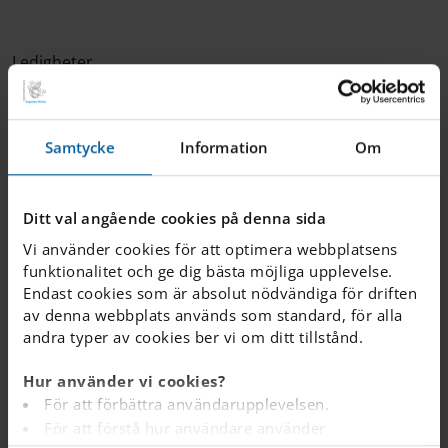
Ledigheter
Under läsåret inkommer väldigt många ansökningar om
ledigheter, i många fall en hel vecka. Jag vet att det finns
Samtycke
Information
Om
många anledningar till att vara ledig vid andra
tidpunkter än loven men jag vill att du som förälder
noga tänker igenom om detta är det bästa för ditt barn.
Ditt val angående cookies på denna sida
Om barnet är borta en vecka så missar barnet också en
Vi använder cookies för att optimera webbplatsens
veckas skolarbete inklusive eventuella prov,
funktionalitet och ge dig bästa möjliga upplevelse.
redovisningar och andra delar som inte går att planera
Endast cookies som är absolut nödvändiga för driften
om. Funderar du över en längre ledighet önskar jag att
av denna webbplats används som standard, för alla
du kontaktar mig.
andra typer av cookies ber vi om ditt tillstånd.
Hur använder vi cookies?
After School Clubs
För att förbättra användarupplevelsen.
För att förstå hur användare använder
Våra klubbar är nu i full gång och våra elever har