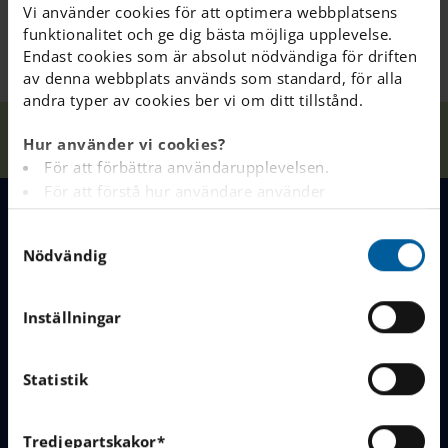
Vi använder cookies för att optimera webbplatsens
funktionalitet och ge dig bästa möjliga upplevelse.
Endast cookies som är absolut nödvändiga för driften
av denna webbplats används som standard, för alla
andra typer av cookies ber vi om ditt tillstånd.
Våra
Öppet
Hem
Kungsbacka
Nyheter
Hur använder vi cookies?
skolor
Hus
För att förbättra användarupplevelsen.
För att förstå hur användare använder
webbplatsen.
S
MENY
Analys av webbplatsen i marknadsförings- och
Nödvändig
a
reklamsyfte.
m
För att tillhandahålla annonser på andra
Våra skolor
t
webbplatser baserat på dina intressen.
Inställningar
y
För att spåra om en besökare är inloggad eller inte.
Varför välja IES
c
För att tillhandahålla inbäddat innehåll från
k
Statistik
Börja i vår skola
tredjepartsleverantörer som Google, Facebook,
e
Instagram och YouTube.
Jobba hos oss
s
Tredjepartskakor*