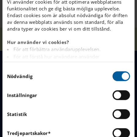
Vi använder cookies för att optimera webbplatsens
funktionalitet och ge dig bästa möjliga upplevelse.
Endast cookies som är absolut nödvändiga för driften
av denna webbplats används som standard, för alla
andra typer av cookies ber vi om ditt tillstånd.
Våra
Open House
Hem
Järfälla
Nyheter
Hur använder vi cookies?
skolor
HT25
För att förbättra användarupplevelsen.
För att förstå hur användare använder
webbplatsen.
MENY
S
Analys av webbplatsen i marknadsförings- och
Nödvändig
a
reklamsyfte.
m
Våra skolor
Principal's Welcome
För att tillhandahålla annonser på andra
t
webbplatser baserat på dina intressen.
Inställningar
Varför välja IES
About Our School
y
För att spåra om en besökare är inloggad eller inte.
c
För att tillhandahålla inbäddat innehåll från
Börja i vår skola
FAQ & Contact
k
Statistik
tredjepartsleverantörer som Google, Facebook,
e
Instagram och YouTube.
Jobba hos oss
s
Tredjepartskakor*
v
Du kan läsa mer om hur denna webbplats hanterar