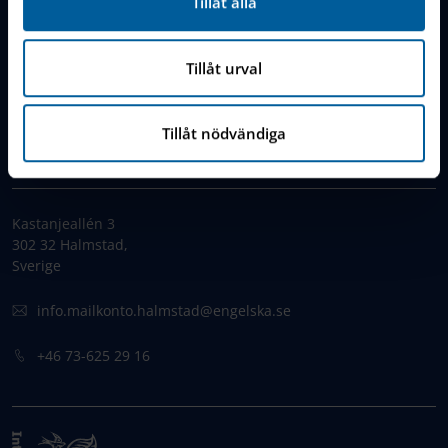
Tillåt alla
Cookie Policy
Jobs & Careers
Tillåt urval
FAQ & Contact
Tillåt nödvändiga
KONTAKT
Kastanjeallén 3
302 32 Halmstad,
Sverige
info.mailkonto.halmstad@engelska.se
+46 73-625 29 16