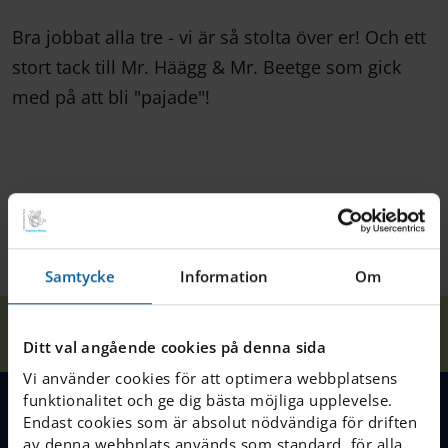
Bra jobbat alla tre - vi är så stolta över er! Och ett
stort tack till Mr. Häägg & Mr. Beetge som gick
med på att bli "pajade"!
Samtycke
Information
Om
Våra
Vinnare i Pi-
Hem
Halmstad
Nyheter
skolor
tävlingen!
Ditt val angående cookies på denna sida
Vi använder cookies för att optimera webbplatsens
funktionalitet och ge dig bästa möjliga upplevelse.
Endast cookies som är absolut nödvändiga för driften
MENY
av denna webbplats används som standard, för alla