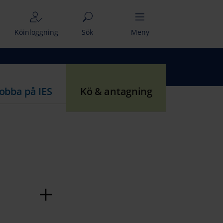
Köinloggning
Sök
Meny
Jobba på IES
Kö & antagning