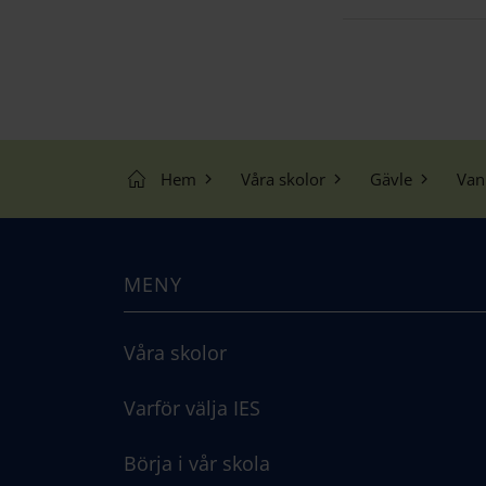
Hem
Våra skolor
Gävle
Van
MENY
Våra skolor
Varför välja IES
Börja i vår skola