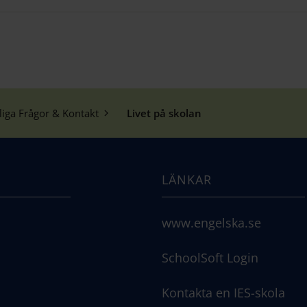
liga Frågor & Kontakt
Livet på skolan
LÄNKAR
www.engelska.se
SchoolSoft Login
Kontakta en IES-skola