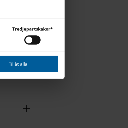
Tredjepartskakor*
cebook, Instagram och
 om
Tillåt alla
.