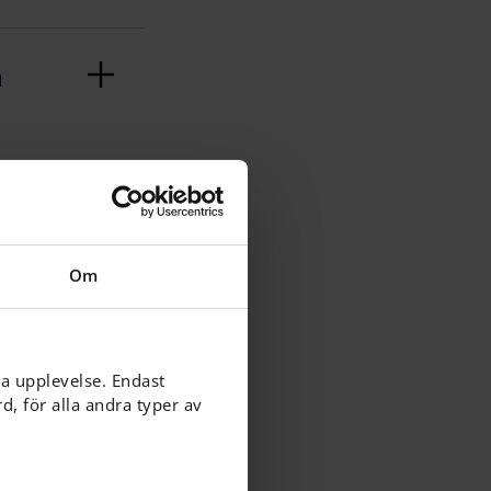
å
Om
ga upplevelse. Endast
, för alla andra typer av