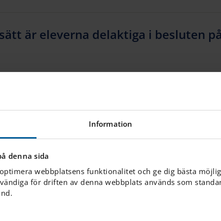
 sätt är eleverna delaktiga i besluten p
öräldrar delta och hjälpa till i skolan?
Information
r mitt barn till och från skolan?
på denna sida
 optimera webbplatsens funktionalitet och ge dig bästa möjli
vändiga för driften av denna webbplats används som standard
ut busskort till era elever?
ånd.