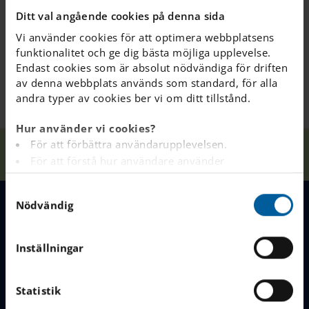
Patientsäkerhetslagen.
Ditt val angående cookies på denna sida
Vi använder cookies för att optimera webbplatsens
funktionalitet och ge dig bästa möjliga upplevelse.
Endast cookies som är absolut nödvändiga för driften
av denna webbplats används som standard, för alla
andra typer av cookies ber vi om ditt tillstånd.
Hur använder vi cookies?
För att förbättra användarupplevelsen.
Våra
Om vår
Elevhäl
Hem
Eskilstuna
För att förstå hur användare använder
skolor
skola
sa
webbplatsen.
S
Analys av webbplatsen i marknadsförings- och
Nödvändig
a
reklamsyfte.
MENY
m
För att tillhandahålla annonser på andra
t
webbplatser baserat på dina intressen.
Inställningar
y
Våra skolor
För att spåra om en besökare är inloggad eller inte.
FAQ & Contact
c
För att tillhandahålla inbäddat innehåll från
Varför välja IES
k
Statistik
tredjepartsleverantörer som Google, Facebook,
e