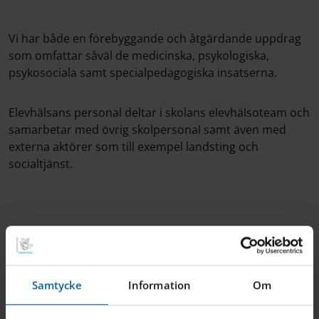
Vi har både en förebyggande och åtgärdande uppdrag
som omfattar såväl de medicinska, psykologiska,
psykosociala samt specialpedagogiska insatserna.
Elevhälsans personal deltar i skolans elevhälsoteam och
samarbetar med övrig skolpersonal samt även med
externa aktörer som till exempel landsting och
socialtjänst.
Tystnadsplikt
Elevhälsoteamet samarbetar med varandra, och annan
Samtycke
Information
Om
skolpersonal om nödvändigt, under tystnadsplikt.
Tystnadsplikten regleras av Skollagen och