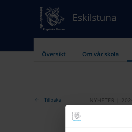
Eskilstuna
Översikt
Om vår skola
Tillbaka
NYHETER | 202