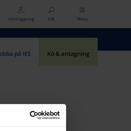
Köinloggning
Sök
Meny
Jobba på IES
Kö & antagning