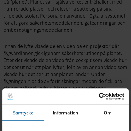
på “planet”. Planet var i själva verket entréhallen, med
numrerade platser, och eleverna satte sig på sina
tilldelade stolar. Personalen använde högtalarsystemet
för att göra säkerhetsmeddelanden, gateändringar och
ombordstigningsmeddelanden.
Innan de lyfte visade de en video på en projektor där
flygvärdinnor gick igenom säkerhetsrutiner på planet.
Efter det visade de en video från cockpit som visade hur
det ser ut när ett plan lyfter, följt av en annan video som
visade hur det ser ut när planet landar. Under
flygningen njöt de av förfriskningar medan de fick lära
sig om italiensk kultur, historia och traditioner.
– Vi informerade eleverna om att vi hade landat i Italien
och genomförde en guidad tur till kända sevärdheter
Samtycke
Information
Om
med hjälp av Google Earth, förklarade Emil Persson. Vår
dröm är att ha VR-glasögon och andra digitala