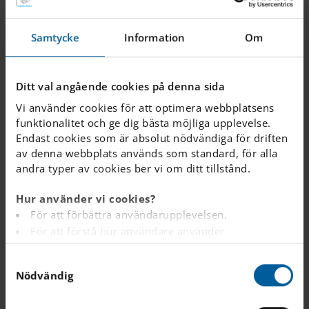
Kan vi besöka
skolan innan vi
Samtycke
Information
Om
ansöker?
Ditt val angående cookies på denna sida
När kan jag ställa
Vi använder cookies för att optimera webbplatsens
mitt barn i kö?
funktionalitet och ge dig bästa möjliga upplevelse.
Endast cookies som är absolut nödvändiga för driften
av denna webbplats används som standard, för alla
andra typer av cookies ber vi om ditt tillstånd.
Kan jag ansöka även
om vi inte bor i
Hur använder vi cookies?
För att förbättra användarupplevelsen.
Sverige just nu?
För att förstå hur användare använder
webbplatsen.
S
Analys av webbplatsen i marknadsförings- och
Krävs det
Nödvändig
a
reklamsyfte.
inträdesprov för att
m
För att tillhandahålla annonser på andra