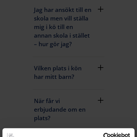
Jag har ansökt till en
skola men vill ställa
mig i kö till en
annan skola i stället
– hur gör jag?
Vilken plats i kön
har mitt barn?
När får vi
erbjudande om en
plats?